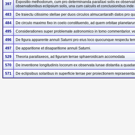
Expositio methodorum, cum pro determinanda parallaxi solis ex observato 
397
observationibus eclipsium solis, una cum calculis et conclusionibus inde
483
De traiectu citissimo stellae per duos circulos almucantarath datos pro qua
484
De circulo maximo fixo in coelo constituendo, ad quem orbitae planetaru
495
Considerationes super problemate astronomico in tomo commentarior. veter
496
De figura apparente annuli Saturni pro eius loco quocunque respectu ter
497
De apparitione et disaparitione annuli Saturni.
529
Theoria parallaxeos, ad figuram terrae sphaeroidicam accomodata
570
De inventione longitudinis locorum ex observata lunae distantia a quadam 
571
De eclipsibus solaribus in superficie terrae per proiectionem repraesenta