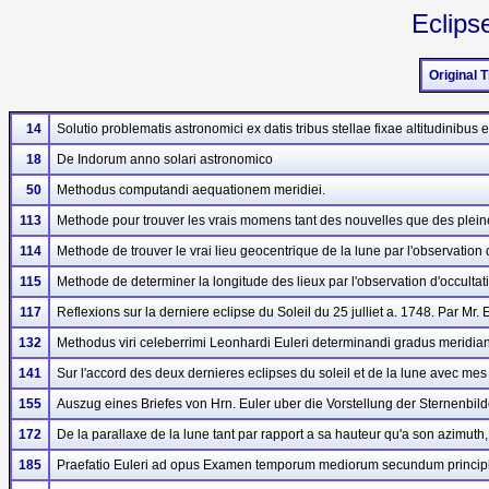
Eclips
Original T
14
Solutio problematis astronomici ex datis tribus stellae fixae altitudinibus 
18
De Indorum anno solari astronomico
50
Methodus computandi aequationem meridiei.
113
Methode pour trouver les vrais momens tant des nouvelles que des pleine
114
Methode de trouver le vrai lieu geocentrique de la lune par l'observation de
115
Methode de determiner la longitude des lieux par l'observation d'occultati
117
Reflexions sur la derniere eclipse du Soleil du 25 julliet a. 1748. Par Mr. 
132
Methodus viri celeberrimi Leonhardi Euleri determinandi gradus meridiani
141
Sur l'accord des deux dernieres eclipses du soleil et de la lune avec mes
155
Auszug eines Briefes von Hrn. Euler uber die Vorstellung der Sternenbil
172
De la parallaxe de la lune tant par rapport a sa hauteur qu'a son azimuth
185
Praefatio Euleri ad opus Examen temporum mediorum secundum principia