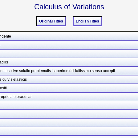
Calculus of Variations
Original Titles
English Titles
ungente
s
cilis
tes, sive solutio problematis isoperimetrici lattissimo sensu accepti
 curvis elasticis
siti
roprietate praeditas