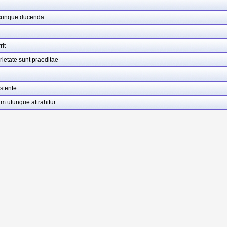
uacunque ducenda
it
rietate sunt praeditae
stente
m utunque attrahitur