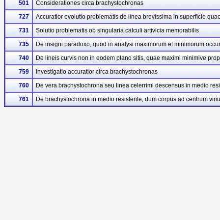
501
Considerationes circa brachystochronas
727
Accuratior evolutio problematis de linea brevissima in superficie q
731
Solutio problematis ob singularia calculi artivicia memorabilis
735
De insigni paradoxo, quod in analysi maximorum et minimorum occurr
740
De lineis curvis non in eodem plano sitis, quae maximi minimive prop
759
Investigatio accuratior circa brachystochronas
760
De vera brachystochrona seu linea celerrimi descensus in medio resi
761
De brachystochrona in medio resistente, dum corpus ad centrum viriu