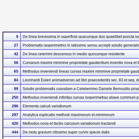
9
De linea brevissima in superficie quacunque duo quaelibet puncta i
27
Problematis isoperimetrici in latissimo sensu accepti solutio generali
42
De linea celerrimi descensus in medio quocunque resistente
56
Curvarum maximi minimive proprietate gaudentium inventio nova et fa
65
Methodus inveniendi lineas curvas maximi minimive proprietate gauden
84
Leonhardi Euleri animadversio ad libri praecedentis sec. 83 et seq. de
99
Solutio problematis cuiusdam a Celeberrimo Daniele Bernoullio propo
250
Methodus inveniendi infinitas curvas isoperimetras aliave communi p
296
Elementa calculi variationum
297
Analytica explicatio methodi maximorum et minimorum
420
Methodus nova et facilis calculum variationum tractandi
444
De motu gravium citissimo super curvis specie datis